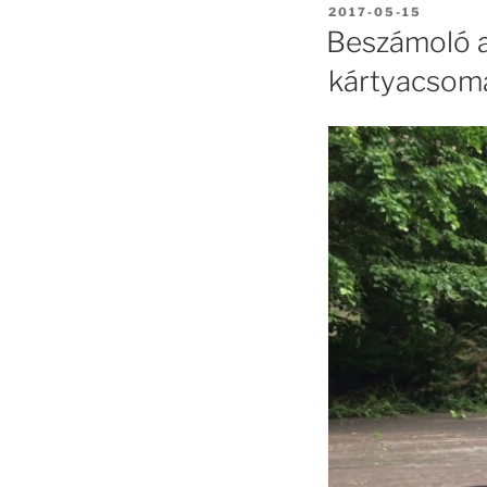
BEKÜLDVE:
2017-05-15
Beszámoló a
kártyacsom