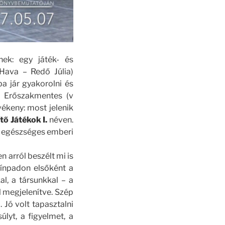
ek: egy játék- és
 Hava – Redő Júlia)
ba jár gyakorolni és
z Erőszakmentes (v
ékeny: most jelenik
tő Játékok I.
néven.
s, egészséges emberi
 arról beszélt mi is
ínpadon elsőként a
, a társunkkal – a
 megjelenítve. Szép
 Jó volt tapasztalni
úlyt, a figyelmet, a