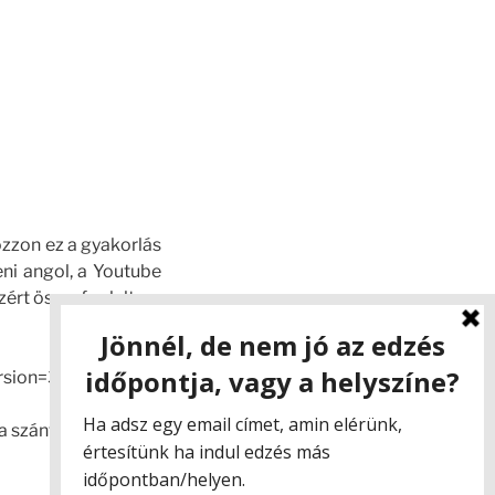
ozzon ez a gyakorlás
eni angol, a Youtube
zért összefoglaltam
rsion=3
 szánt időt: