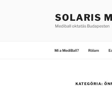
Tartalomhoz
SOLARIS 
Mediball oktatás Budapesten
Mi a MediBall?
Rólam
E
KATEGÓRIA:
ÖN