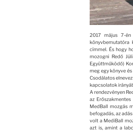
2017 május 7-én 
könyvbemutatóra 
címmel. És hogy ho
mozogni Redő Júli
Együttműködő) Komm
meg egy könyve és 
Csodálatos elnevezé
kapcsolatok irányáb
A rendezvényen Redő
az Erőszakmentes 
MedBall mozgás mu
befogadás, az adás
volt a MediBall moz
azt is, amint a lab