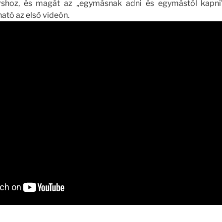
rshoz, és magát az „egymásnak adni és egymástól kapni
tható az első videón.