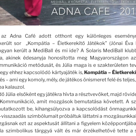
az Adna Café adott otthont egy különleges eseményn
került sor
„Kompátia – Életkerekítő Játékok” (Jónai Éva
gyan került a MediBall és mi ide?
A Solaris MediBall klub
a, akinek édesanyja honosította meg Magyarországon a
unikáció metódusát, és Júlia maga is e szakterületen tev
egy ehhez kapcsolódó kártyajáték is,
Kompátia – Életkerekí
s – ami egy komoly, mély, de játékos önismeret felé és telje
a kalauzol.
 Júlia elsőként egy játékra hívta a résztvevőket, majd röviden
Kommunikáció, amit mozgások bemutatása követett. A sz
tatkozott be, kihangsúlyozva a kapcsolódást önmagunkkal
-visszaadás szimbólumait próbáltuk láttatni a mozgásunkkal
gásnak ezt az aspektusát állítani a figyelem középpontjába.
da szimbolikus tárggyá vált és már érzékelhetővé tette a s