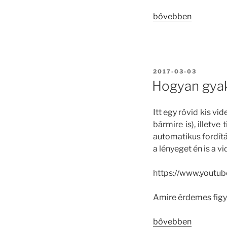
„Beszámoló
bővebben
a
Kompátia
–
Életkerekítő
BEKÜLDVE:
2017-03-03
Játékok
Hogyan gyak
I.
©
Itt egy rövid kis v
Könyv
bármire is), illetv
és
automatikus fordítás
kártyacsomag
a lényeget én is a vi
bemutatóról”
https://www.youtu
Amire érdemes figye
„Hogyan
bővebben