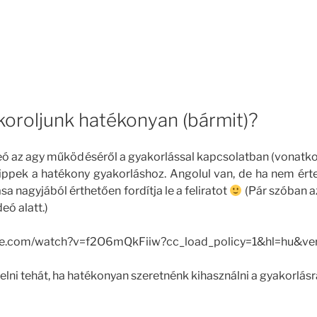
oroljunk hatékonyan (bármit)?
ideó az agy működéséről a gyakorlással kapcsolatban (vonatk
e tippek a hatékony gyakorláshoz. Angolul van, de ha nem ért
a nagyjából érthetően fordítja le a feliratot
(Pár szóban a
deó alatt.)
be.com/watch?v=f2O6mQkFiiw?cc_load_policy=1&hl=hu&ve
lni tehát, ha hatékonyan szeretnénk kihasználni a gyakorlásra