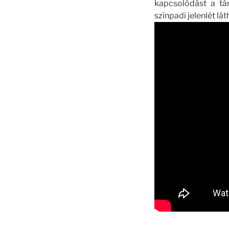
kapcsolódást a tá
színpadi jelenlét lá