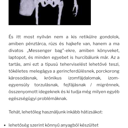
És itt most nyilván nem a kis retikülre gondolok,
amiben pénztárca, rúzs és hajkefe van, hanem a ma
divatos „Messenger bag”-ekre, amiben könyveket,
laptopot, és minden egyebet is hurcibálunk már. Az a
tartás, ami ezt a típusú teherviselést lehetővé teszi,
tökéletes melegágya a gerincferdülésnek, porckorong
károsodásnak, krónikus izomfájdalomak, izom-
egyensúly torzulásnak, fejfájásnak / migrénnek,
összenyomott idegeknek és ki tudja még milyen egyéb
egészségügyi problémáknak.
Tehát, lehetőleg használjunk inkább hátizsákot:
lehetőség szerint könnyű anyagból készültet