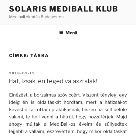
Tartalomhoz
SOLARIS MEDIBALL KLUB
Mediball oktatás Budapesten
Menü
CÍMKE:
TÁSKA
BEKÜLDVE:
2018-02-15
Hát, Izsák, én téged választalak!
Elnézést, a borzalmas szóviccért. Viszont tényleg, egy
ideig én is oldaltáskát hordtam, mert a hátizsákot
kevésbé tartottam praktikusnak, hiszen ha kell belőle
valami, le kell venni a hátról, hogy hozzáférjek. Majd
ahogy múltak a MediBall-os éveim és süllyedtek
lejjebb a vállaim, észrevettem, hogy mikor oldaltáskát