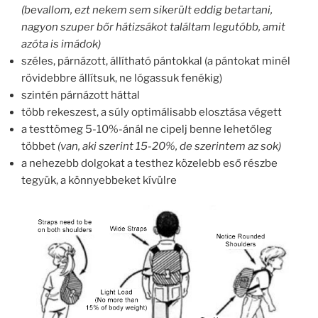
(bevallom, ezt nekem sem sikerült eddig betartani,
nagyon szuper bőr hátizsákot találtam legutóbb, amit
azóta is imádok)
széles, párnázott, állítható pántokkal (a pántokat minél
rövidebbre állítsuk, ne lógassuk fenékig)
szintén párnázott háttal
több rekeszest, a súly optimálisabb elosztása végett
a testtömeg 5-10%-ánál ne cipelj benne lehetőleg
többet
(van, aki szerint 15-20%, de szerintem az sok)
a nehezebb dolgokat a testhez közelebb eső részbe
tegyük, a könnyebbeket kívülre